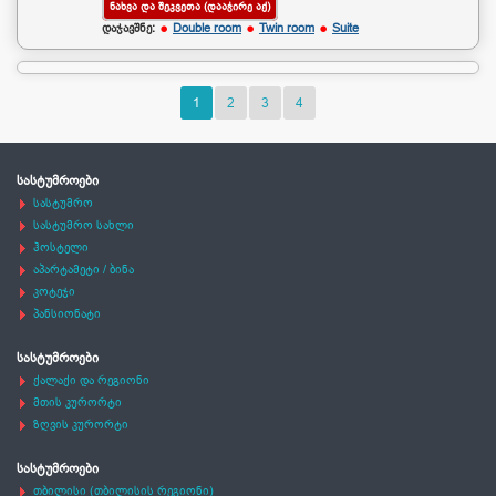
ᲜᲐᲮᲕᲐ ᲓᲐ ᲨᲔᲙᲕᲔᲗᲐ (ᲓᲐᲐᲭᲘᲠᲔ ᲐᲥ)
დაჯავშნე:
Double room
Twin room
Suite
1
2
3
4
სასტუმროები
სასტუმრო
სასტუმრო სახლი
ჰოსტელი
აპარტამეტი / ბინა
კოტეჯი
პანსიონატი
სასტუმროები
ქალაქი და რეგიონი
მთის კურორტი
ზღვის კურორტი
სასტუმროები
თბილისი (თბილისის რეგიონი)