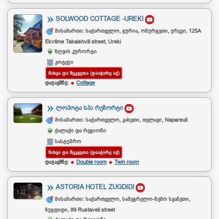
SOLWOOD COTTAGE -UREKI
მისამართი: საქართველო, გურია, ოზურგეთი, ურეკი, 125A
Ekvtime Takaishvili street, Ureki
ზღვის კურორტი
კოტეჯი
ᲜᲐᲮᲕᲐ ᲓᲐ ᲨᲔᲙᲕᲔᲗᲐ (ᲓᲐᲐᲭᲘᲠᲔ ᲐᲥ)
დაჯავშნე:
Cottage
ᲚᲝᲞᲝᲢᲐ ᲡᲞᲐ ᲠᲔᲖᲝᲠᲢᲘ
მისამართი: საქართველო, კახეთი, თელავი, Napareuli
ქალაქი და რეგიონი
სასტუმრო
ᲜᲐᲮᲕᲐ ᲓᲐ ᲨᲔᲙᲕᲔᲗᲐ (ᲓᲐᲐᲭᲘᲠᲔ ᲐᲥ)
დაჯავშნე:
Double room
Twin room
ASTORIA HOTEL ZUGDIDI
მისამართი: საქართველო, სამეგრელო-ზემო სვანეთი,
ზუგდიდი, 89 Rustaveli street