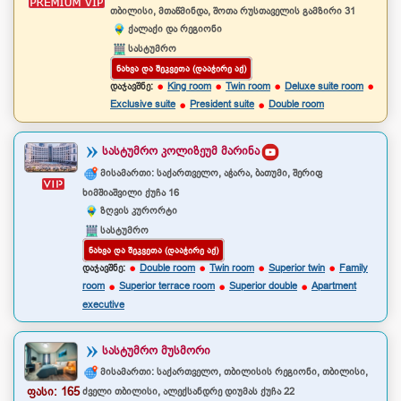
თბილისი, მთაწმინდა, შოთა რუსთაველის გამზირი 31
ქალაქი და რეგიონი
სასტუმრო
ᲜᲐᲮᲕᲐ ᲓᲐ ᲨᲔᲙᲕᲔᲗᲐ (ᲓᲐᲐᲭᲘᲠᲔ ᲐᲥ)
დაჯავშნე:
King room
Twin room
Deluxe suite room
Exclusive suite
President suite
Double room
ᲡᲐᲡᲢᲣᲛᲠᲝ ᲙᲝᲚᲘᲖᲔᲣᲛ ᲛᲐᲠᲘᲜᲐ
მისამართი: საქართველო, აჭარა, ბათუმი, შერიფ
ხიმშიაშვილი ქუჩა 16
ზღვის კურორტი
სასტუმრო
ᲜᲐᲮᲕᲐ ᲓᲐ ᲨᲔᲙᲕᲔᲗᲐ (ᲓᲐᲐᲭᲘᲠᲔ ᲐᲥ)
დაჯავშნე:
Double room
Twin room
Superior twin
Family
room
Superior terrace room
Superior double
Apartment
executive
ᲡᲐᲡᲢᲣᲛᲠᲝ ᲛᲣᲡᲛᲝᲠᲘ
მისამართი: საქართველო, თბილისის რეგიონი, თბილისი,
ფასი: 165
ძველი თბილისი, ალექსანდრე დიუმას ქუჩა 22