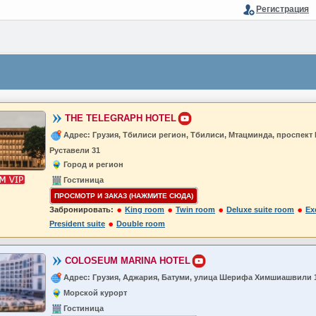
Регистрация
THE TELEGRAPH HOTEL
Адрес: Грузия, Тбилиси регион, Тбилиси, Мтацминда, проспект
Руставели 31
Город и регион
Гостиница
ПРОСМОТР И ЗАКАЗ (НАЖМИТЕ СЮДА)
Забронировать:
King room
Twin room
Deluxe suite room
Ex
President suite
Double room
COLOSEUM MARINA HOTEL
Адрес: Грузия, Аджария, Батуми, улица Шерифа Химшиашвили 
Морской курорт
Гостиница