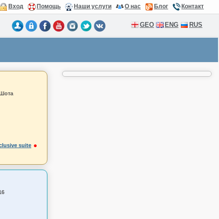
Вход
Помощь
Наши услуги
О нас
Блог
Контакт
GEO
ENG
RUS
 Шота
clusive suite
16