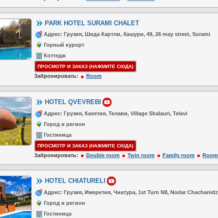
PARK HOTEL SURAMI CHALET
Адрес: Грузия, Шида Картли, Хашури, 49, 26 may street, Surami
Горный курорт
Коттедж
ПРОСМОТР И ЗАКАЗ (НАЖМИТЕ СЮДА)
Забронировать:
Room
HOTEL QVEVREBI
Адрес: Грузия, Кахетия, Телави, Village Shalauri, Telavi
Город и регион
Гостиница
ПРОСМОТР И ЗАКАЗ (НАЖМИТЕ СЮДА)
Забронировать:
Double room
Twin room
Family room
Room
HOTEL CHIATURELI
Адрес: Грузия, Имеретия, Чиатура, 1st Turn N8, Nodar Chachanidze
Город и регион
Гостиница