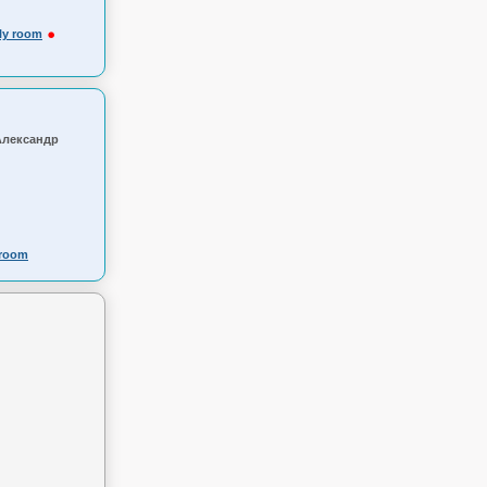
ly room
 Александр
 room