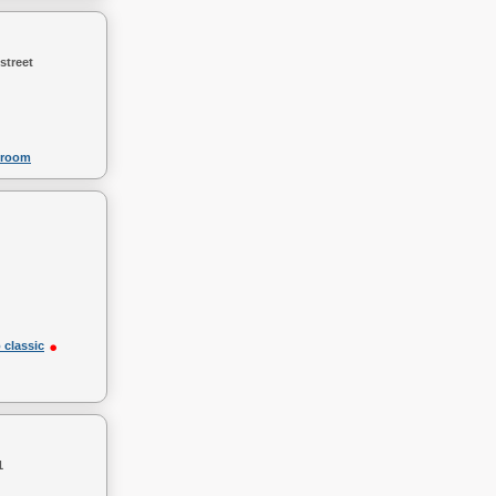
street
 room
 classic
1