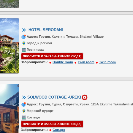
HOTEL SERODANI
Адрес: Грузия, Кахетия, Телави, Shalauri Village
Город и регион
Гостиница
ПРОСМОТР И ЗАКАЗ (НАЖМИТЕ СЮДА)
Забронировать:
Double room
Twin room
Twin room
SOLWOOD COTTAGE -UREKI
Адрес: Грузия, Гурия, Озургети, Уреки, 125A Ekvtime Takaishvili st
Морской курорт
Коттедж
ПРОСМОТР И ЗАКАЗ (НАЖМИТЕ СЮДА)
Забронировать:
Cottage