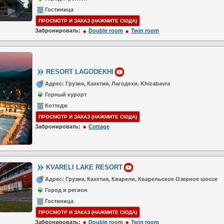
Гостиница
ПРОСМОТР И ЗАКАЗ (НАЖМИТЕ СЮДА)
Забронировать:
Double room
Twin room
RESORT LAGODEKHI
Адрес: Грузия, Кахетия, Лагодехи, Khizabavra
Горный курорт
Коттедж
ПРОСМОТР И ЗАКАЗ (НАЖМИТЕ СЮДА)
Забронировать:
Cottage
KVARELI LAKE RESORT
Адрес: Грузия, Кахетия, Кварели, Кварельское Озерное шоссе
Город и регион
Гостиница
ПРОСМОТР И ЗАКАЗ (НАЖМИТЕ СЮДА)
Забронировать:
Double room
Twin room