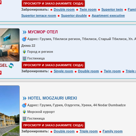
ПРОСМОТР И ЗАКАЗ (НАЖМИТЕ СЮДА)
Забронировать:
Double room
Twin room
Superior twin
Fami
Superior terrace room
Superior double
Apartment executive
МУСМОР ОТЕЛ
Адрес: Грузия, Тбилиси регион, Тбилиси, Старый Тбилиси, Ул.
Дюма 22
Город и регион
Гостиница
 GEL
ПРОСМОТР И ЗАКАЗ (НАЖМИТЕ СЮДА)
Забронировать:
Single room
Double room
Twin room
Triple
HOTEL MOGZAURI UREKI
Адрес: Грузия, Гурия, Озургети, Уреки, 44 Nodar Dumbadze
Морской курорт
Гостиница
ПРОСМОТР И ЗАКАЗ (НАЖМИТЕ СЮДА)
Забронировать:
Double room
Triple room
Family room