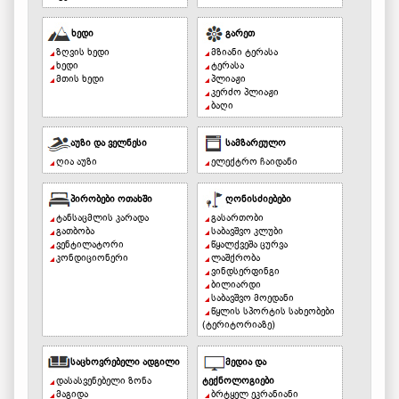
ხედი
გარეთ
ზღვის ხედი
მზიანი ტერასა
ხედი
ტერასა
მთის ხედი
პლიაჟი
კერძო პლიაჟი
ბაღი
აუზი და ველნესი
სამზარეულო
ღია აუზი
ელექტრო ჩაიდანი
პირობები ოთახში
ღონისძიებები
ტანსაცმლის კარადა
გასართობი
გათბობა
საბავშვო კლუბი
ვენტილატორი
წყალქვეშა ცურვა
კონდიციონერი
ლაშქრობა
ვინდსერფინგი
ბილიარდი
საბავშვო მოედანი
წყლის სპორტის სახეობები
(ტერიტორიაზე)
საცხოვრებელი ადგილი
მედია და
დასასვენებელი ზონა
ტექნოლოგიები
მაგიდა
ბრტყელ ეკრანიანი