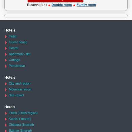
Reservation:
Double room
Family room
Hotels
Hotel
Guest house
Hostel
Apartment / flat
Cottage
Pensionnat
Hotels
City and region
Mountain resort
Sea resort
Hotels
Tbilisi (Tbilisi region)
Kutaisi (Imereti)
Chiatura (Imereti)
Sairme (Imereti)