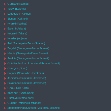
Gurjaani (Kakheti)
Telavi (Kakheti)
Lagodekhi (Kakheti)
Signagi (Kakheti)
Kvareli (Kakheti)
Batumi (Adjara)
Kobuleti (Adjara)
Kvariati (Adjara)
Poti (Samegrelo-Zemo Svaneti)
Zugdidi (Samegrelo-Zemo Svaneti)
Mestia (Samegrelo-Zemo Svaneti)
Anaklia (Samegrelo-Zemo Svaneti)
Oni (Racha-Lechkhumi and Kvemo Svaneti)
Ozurgeti (Guria)
Borjomi (Samtskhe-Javakheti)
Aspindza (Samtskhe-Javakheti)
Bakuriani (Samtskhe-Javakheti)
Gori (Shida Kartli)
Khashuri (Shida Kartli)
Rustavi (Kvemo Kartli)
Gudauri (Mtskheta-Mtianeti)
Stepantsminda/Kazbegi (Mtskheta-Mtianeti)