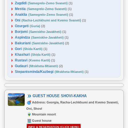
Zugdidi
(Samegrelo-Zemo Svaneti)
(1)
Mestia
(Samegrelo-Zemo Svaneti)
(1)
Anaklia
(Samegrelo-Zemo Svaneti)
(1)
Oni
(Racha-Lechkhumi and Kvemo Svaneti)
(1)
Ozurgeti
(Guria)
(2)
Borjomi
(Samtskhe-Javakheti)
(1)
Aspindza
(Samtskhe-Javakheti)
(1)
Bakuriani
(Samtskhe-Javakheti)
(2)
Gori
(Shida Kartli)
(1)
Khashuri
(Shida Kartli)
(1)
Rustavi
(Kvemo Kartli)
(1)
Gudauri
(Mtskheta-Mtianeti)
(2)
Stepantsminda/Kazbegi
(Mtskheta-Mtianeti)
(1)
GUEST HOUSE SHOVI-KAKHA
Address: Georgia, Racha-Lechkhumi and Kvemo Svaneti,
Oni, Shovi
Mountain resort
Guest house
INFO & RESERVATION (CLICK HERE)