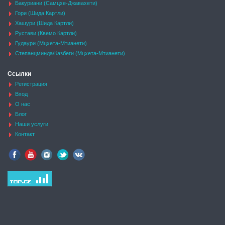
Бакуриани (Самцхе-Джавахети)
Гори (Шида Картли)
Хашури (Шида Картли)
Рустави (Квемо Картли)
Гудаури (Мцхета-Мтианети)
Степанцминда/Казбеги (Мцхета-Мтианети)
Ссылки
Регистрация
Вход
О нас
Блог
Наши услуги
Контакт