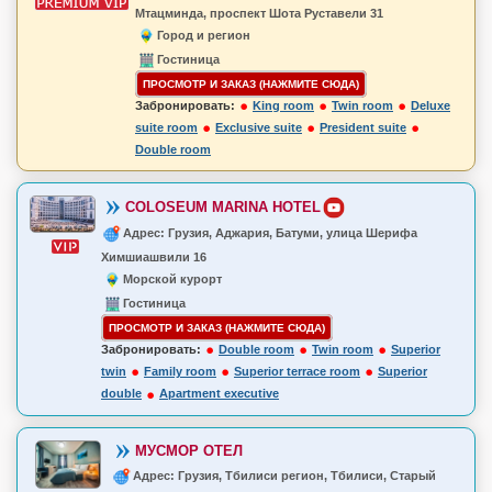
Мтацминда, проспект Шота Руставели 31
Город и регион
Гостиница
ПРОСМОТР И ЗАКАЗ (НАЖМИТЕ СЮДА)
Забронировать:
King room
Twin room
Deluxe
suite room
Exclusive suite
President suite
Double room
COLOSEUM MARINA HOTEL
Адрес: Грузия, Аджария, Батуми, улица Шерифа
Химшиашвили 16
Морской курорт
Гостиница
ПРОСМОТР И ЗАКАЗ (НАЖМИТЕ СЮДА)
Забронировать:
Double room
Twin room
Superior
twin
Family room
Superior terrace room
Superior
double
Apartment executive
МУСМОР ОТЕЛ
Адрес: Грузия, Тбилиси регион, Тбилиси, Старый