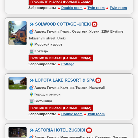
ПРОСМОТР И ЗАКАЗ (НАЖМИТЕ СЮДА)
Забронировать:
Double room
Twin room
Twin room
SOLWOOD COTTAGE -UREKI
Адрес: Грузия, Гурия, Озургети, Уреки, 125A Ekvtime
Takaishvili street, Ureki
Морской курорт
Коттедж
ПРОСМОТР И ЗАКАЗ (НАЖМИТЕ СЮДА)
Забронировать:
Cottage
LOPOTA LAKE RESORT & SPA
Адрес: Грузия, Кахетия, Телави, Napareuli
Город и регион
Гостиница
ПРОСМОТР И ЗАКАЗ (НАЖМИТЕ СЮДА)
Забронировать:
Double room
Twin room
ASTORIA HOTEL ZUGDIDI
Адрес: Грузия, Менгрелия-Верхняя Сванетия, Зугдиди,