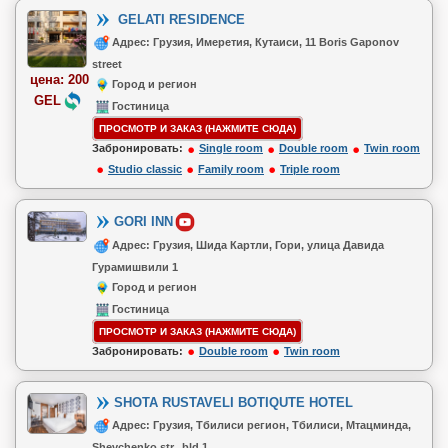
GELATI RESIDENCE
Адрес: Грузия, Имеретия, Кутаиси, 11 Boris Gaponov
street
цена: 200
Город и регион
GEL
Гостиница
ПРОСМОТР И ЗАКАЗ (НАЖМИТЕ СЮДА)
Забронировать:
Single room
Double room
Twin room
Studio classic
Family room
Triple room
GORI INN
Адрес: Грузия, Шида Картли, Гори, улица Давида
Гурамишвили 1
Город и регион
Гостиница
ПРОСМОТР И ЗАКАЗ (НАЖМИТЕ СЮДА)
Забронировать:
Double room
Twin room
SHOTA RUSTAVELI BOTIQUTE HOTEL
Адрес: Грузия, Тбилиси регион, Тбилиси, Мтацминда,
Shevchenko str., bld.1