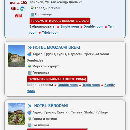
цена: 165
Тбилиси, Ул. Александр Дюма 22
Город и регион
GEL
Гостиница
ПРОСМОТР И ЗАКАЗ (НАЖМИТЕ СЮДА)
Забронировать:
Single room
Double room
Twin
room
Triple room
HOTEL MOGZAURI UREKI
Адрес: Грузия, Гурия, Озургети, Уреки, 44 Nodar
Dumbadze
Морской курорт
Гостиница
ПРОСМОТР И ЗАКАЗ (НАЖМИТЕ СЮДА)
Забронировать:
Double room
Triple room
Family
room
HOTEL SERODANI
Адрес: Грузия, Кахетия, Телави, Shalauri Village
Город и регион
Гостиница