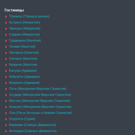
Гостиницы
Тбилиси (Тбилиси регион)
Кутаиси (Имеретия)
Чиатура (Имеретия)
Саирме (Имеретия)
Гурджаани (Кахетия)
Телави (Кахетия)
Лагодехи (Кахетия)
Сигнахи (Кахетия)
Кварели (Кахетия)
Батуми (Аджария)
Кобулети (Аджария)
Квариати (Аджария)
Поти (Менгрелия-Верхняя Сванетия)
Зугдиди (Менгрелия-Верхняя Сванетия)
Местиа (Менгрелия-Верхняя Сванетия)
Анаклия (Менгрелия-Верхняя Сванетия)
Они (Рача-Лечхуми и Нижняя Сванетия)
Озургети (Гурия)
Боржоми (Самцхе-Джавахети)
Аспиндза (Самцхе-Джавахети)