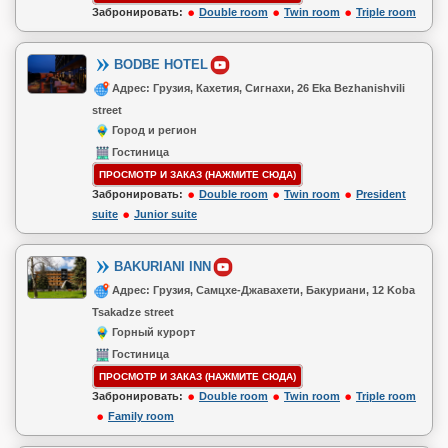
Забронировать:
Double room
Twin room
Triple room
BODBE HOTEL
Адрес: Грузия, Кахетия, Сигнахи, 26 Eka Bezhanishvili
street
Город и регион
Гостиница
ПРОСМОТР И ЗАКАЗ (НАЖМИТЕ СЮДА)
Забронировать:
Double room
Twin room
President
suite
Junior suite
BAKURIANI INN
Адрес: Грузия, Самцхе-Джавахети, Бакуриани, 12 Koba
Tsakadze street
Горный курорт
Гостиница
ПРОСМОТР И ЗАКАЗ (НАЖМИТЕ СЮДА)
Забронировать:
Double room
Twin room
Triple room
Family room