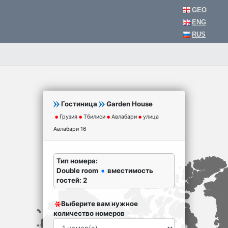
GEO
ENG
RUS
Гостиница
Garden House
Грузия
Тбилиси
Авлабари
улица
Авлабари 16
Тип номера:
Double room
вместимость
гостей: 2
Выберите вам нужное
количество номеров