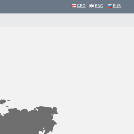
GEO
ENG
RUS