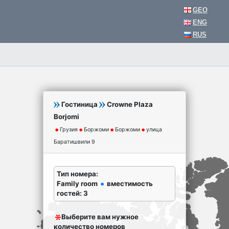
GEO
ENG
RUS
Гостиница
Crowne Plaza
Borjomi
Грузия
Боржоми
Боржоми
улица
Баратишвили 9
Тип номера:
Family room
вместимость
гостей: 3
Выберите вам нужное
количество номеров