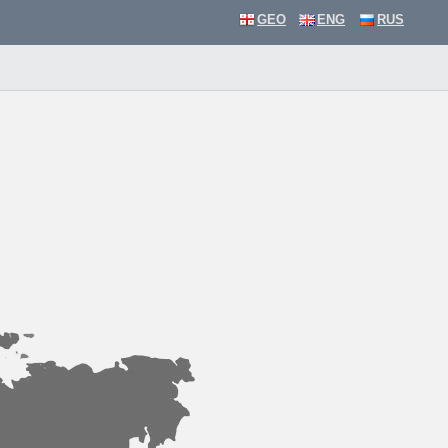
GEO
ENG
RUS